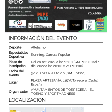
INFORMACIÓN DEL EVENTO
Deporte
Atletismo
Especialidad
Running, Carrera Popular
Deportiva
Plazo de
Del
26 oct. 2022
a las
12:00 (GMT+02:00)
al
1
inscripción
dic. 2022
a las
20:00 (GMT+01:00)
Fecha del
3 dic. 2022
a las
10:00 (GMT+01:00)
evento
PLAZA ARTESANÍA, 11595 Torrecera (Cádiz),
Lugar
España
AYUNTAMIENTOS DE TORRECERA - EL
Organizador
TORNO Y SPORTMADNESS
LOCALIZACIÓN