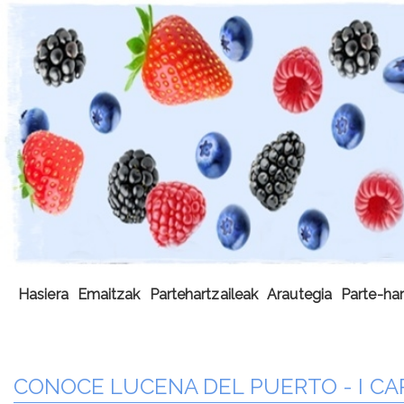
Hasiera
Emaitzak
Partehartzaileak
Arautegia
Parte-har
CONOCE LUCENA DEL PUERTO - I C