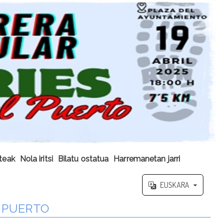
steak
Nola iritsi
Bilatu ostatua
Harremanetan jarri
EUSKARA
L PUERTO