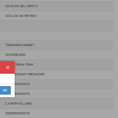
CD HIJOS DEL VIENTO
CDA LOS 100 METROS
TRAINNING MARKET
CD POSEIDÓN
TURDETANIA TEAM
C.D. MIDNIGHT PREDATORS
INDEPENDIENTE
OK
INDEPENDIENTE
C.A MONTELLANO
INDEPENDIENTE