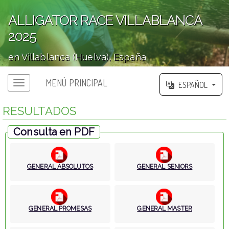
ALLIGATOR RACE VILLABLANCA
2025
en Villablanca (Huelva), España
';
MENÚ PRINCIPAL
ESPAÑOL
RESULTADOS
Consulta en PDF
GENERAL ABSOLUTOS
GENERAL SENIORS
GENERAL PROMESAS
GENERAL MASTER