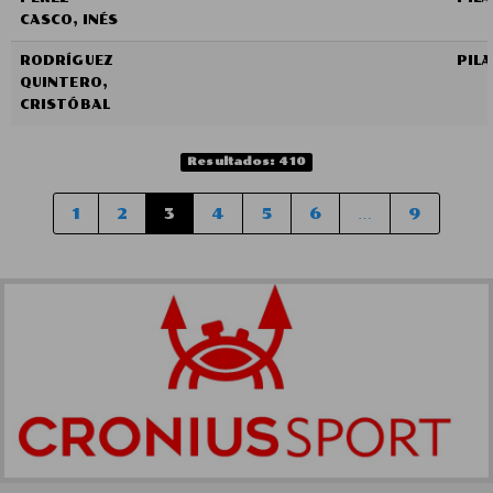
CASCO, INÉS
RODRÍGUEZ
PIL
QUINTERO,
CRISTÓBAL
Resultados: 410
1
2
3
4
5
6
…
9