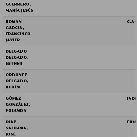
GUERRERO,
MARÍA JESÚS
ROMÁN
C.A
GARCIA,
FRANCISCO
JAVIER
DELGADO
DELGADO,
ESTHER
ORDOÑEZ
DELGADO,
RUBÉN
GÓMEZ
IND
GONZÁLEZ,
YOLANDA
DIAZ
ERM
SALDAÑA,
JOSÉ