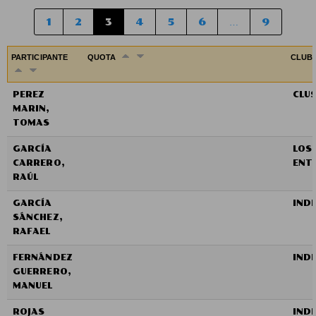
1
2
3
4
5
6
…
9
PARTICIPANTE
QUOTA
CLUB
PEREZ
CLU
MARIN,
TOMAS
GARCÍA
LOS
CARRERO,
ENT
RAÚL
GARCÍA
IND
SÁNCHEZ,
RAFAEL
FERNÁNDEZ
IND
GUERRERO,
MANUEL
ROJAS
IND