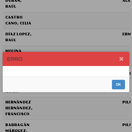
DURÁN,
ALA
RAÚL
CASTRO
CANO, CELIA
DÍAZ LOPEZ,
ERM
RAUL
MOLINA
MUÑOZ,
ERRO
ROSARIO
GARRIDO
PIL
RODRÍGUEZ,
OK
DOLORES
ROCÍO
HERNÁNDEZ
PIL
HERNÁNDEZ,
FRANCISCO
BARRAGÁN
PIL
MÁRQUEZ,