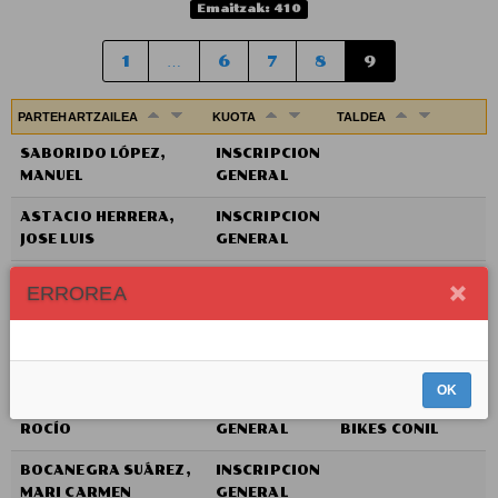
Emaitzak: 410
1
…
6
7
8
9
PARTEHARTZAILEA
KUOTA
TALDEA
SABORIDO LÓPEZ,
INSCRIPCION
MANUEL
GENERAL
ASTACIO HERRERA,
INSCRIPCION
JOSE LUIS
GENERAL
PUENTES ESPINOSA,
INSCRIPCION
ERROREA
ALBERTO
GENERAL
SÁNCHEZ MURES,
INSCRIPCION
INDEPENDIENTE
DIEGO
GENERAL
OK
SÁNCHEZ MORENO,
INSCRIPCION
CENTAURO
ROCÍO
GENERAL
BIKES CONIL
BOCANEGRA SUÁREZ,
INSCRIPCION
MARI CARMEN
GENERAL