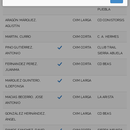
ATLETISMO
PUEBLA
ARAGÓN MÁRQUEZ,
CXM LARGA
CD CONISTORSIS
AGUSTÍN
MARTIN, CURRO
CXM CORTA
C. A. HERMES
PINO GUTIÉRREZ,
CXM CORTA
CLUB TRAIL
ANTONIO
SIERRA ABUELA
FERNANDEZ PEREZ,
CXM CORTA
CD BEAS
JUANMA
MARQUEZ QUINTERO,
CXM LARGA
ILDEFONSA
MACIAS BECERRO, JOSE
CXM LARGA
LA ARISTA
ANTONIO
GONZÁLEZ HERNÁNDEZ,
CXM LARGA
CD BEAS
ÁNGEL