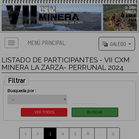
MENÚ PRINCIPAL
GALEGO
LISTADO DE PARTICIPANTES - VII CXM
MINERA LA ZARZA- PERRUNAL 2024
Filtrar
Busqueda por :
1
2
3
4
5
6
…
9