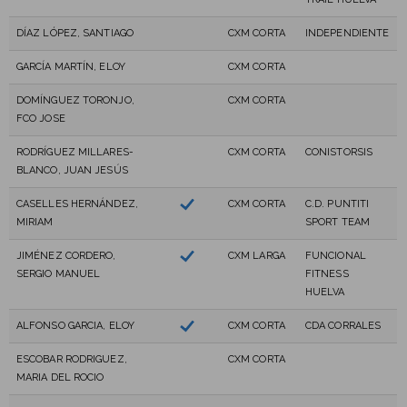
DÍAZ LÓPEZ, SANTIAGO
CXM CORTA
INDEPENDIENTE
GARCÍA MARTÍN, ELOY
CXM CORTA
DOMÍNGUEZ TORONJO,
CXM CORTA
FCO JOSE
RODRÍGUEZ MILLARES-
CXM CORTA
CONISTORSIS
BLANCO, JUAN JESÚS
CASELLES HERNÁNDEZ,
CXM CORTA
C.D. PUNTITI
MIRIAM
SPORT TEAM
JIMÉNEZ CORDERO,
CXM LARGA
FUNCIONAL
SERGIO MANUEL
FITNESS
HUELVA
ALFONSO GARCIA, ELOY
CXM CORTA
CDA CORRALES
ESCOBAR RODRIGUEZ,
CXM CORTA
MARIA DEL ROCIO