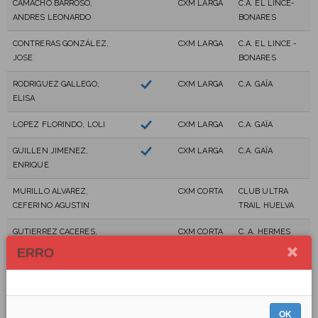
CAMACHO BARROSO,
CXM LARGA
C.A. EL LINCE-
ANDRES LEONARDO
BONARES
CONTRERAS GONZÁLEZ,
CXM LARGA
C.A. EL LINCE -
JOSE
BONARES
RODRIGUEZ GALLEGO,
CXM LARGA
C.A. GAÏA
ELISA
LOPEZ FLORINDO, LOLI
CXM LARGA
C.A. GAÏA
GUILLEN JIMENEZ,
CXM LARGA
C.A. GAÏA
ENRIQUE
MURILLO ALVAREZ,
CXM CORTA
CLUB ULTRA
CEFERINO AGUSTIN
TRAIL HUELVA
GUTIERREZ CACERES,
CXM CORTA
C. A. HERMES
MIGUEL
ERRO
PAVON DOMÍNGUEZ,
CXM CORTA
CINTA
SMITH, DAVID
CXM CORTA
CLUB
OK