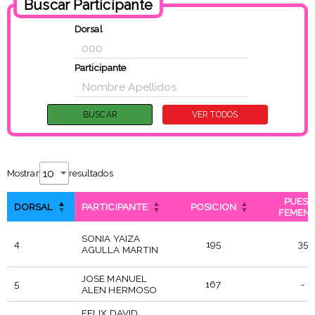
Buscar Participante
Dorsal
Participante
Mostrar
resultados
PUES
DORSAL
PARTICIPANTE
POSICION
FEMEN
SONIA YAIZA
4
195
35
AGULLA MARTIN
JOSE MANUEL
5
167
-
ALEN HERMOSO
FELIX DAVID