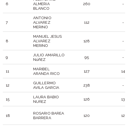
6
ALMERíA
260
-
BLANCO
ANTONIO
7
ALVAREZ
112
-
MERINO
MANUEL JESUS
8
ALVAREZ
128
-
MERINO
JULIO AMARILLO
9
95
-
NúñEZ
MARIBEL
11
127
14
ARANDA RICO
GUILLERMO
12
238
-
AVILA GARCIA
LAURA BABIO
15
126
13
NUñEZ
ROSARIO BAREA
18
120
12
BARRERA