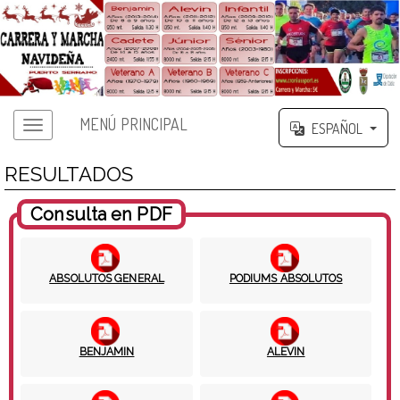
MENÚ PRINCIPAL
ESPAÑOL
RESULTADOS
Consulta en PDF
ABSOLUTOS GENERAL
PODIUMS ABSOLUTOS
BENJAMIN
ALEVIN